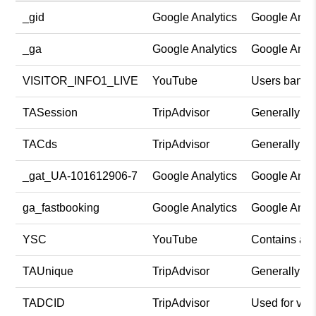
_gid
Google Analytics
Google Analy
_ga
Google Analytics
Google Analy
VISITOR_INFO1_LIVE
YouTube
Users bandwi
TASession
TripAdvisor
Generally use
TACds
TripAdvisor
Generally use
_gat_UA-101612906-7
Google Analytics
Google Analy
ga_fastbooking
Google Analytics
Google Analy
YSC
YouTube
Contains an 
TAUnique
TripAdvisor
Generally use
TADCID
TripAdvisor
Used for vie