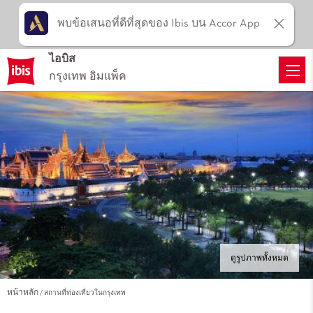
พบข้อเสนอที่ดีที่สุดของ Ibis บน Accor App
ไอบิส
กรุงเทพ อิมแพ็ค
ดูรูปภาพทั้งหมด
หน้าหลัก
สถานที่ท่องเที่ยวในกรุงเทพ